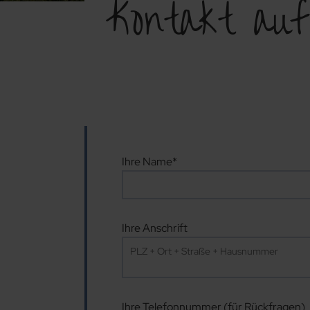
Kontakt au
Pflichtfeld
Ihre Name
*
Ihre Anschrift
Ihre Telefonnummer (für Rückfragen)